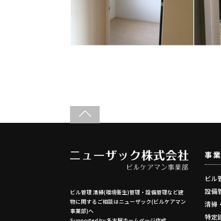
事
ビル
設備管
ビル管理 清掃(環境衛生)管理・設備管理など建
物に関するご相談はニューザック(ビルケアマン
清掃
事業部)へ
特定
Supported by
名古屋ホームページ作成