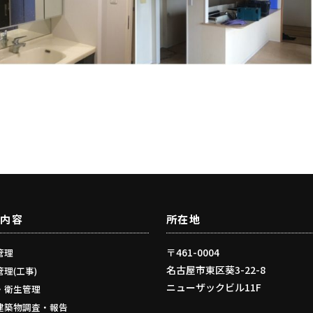
業内容
所在地
〒461-0004
管理
名古屋市東区葵3-22-8
理(工事)
ニューザックビル11F
・衛生管理
建築物調査・報告